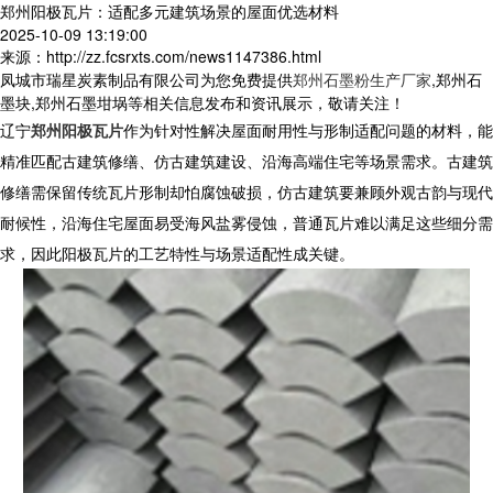
郑州阳极瓦片：适配多元建筑场景的屋面优选材料
2025-10-09 13:19:00
来源：http://zz.fcsrxts.com/news1147386.html
凤城市瑞星炭素制品有限公司为您免费提供
郑州石墨粉生产厂家
,郑州石
墨块,郑州石墨坩埚等相关信息发布和资讯展示，敬请关注！
辽宁
郑州阳极瓦片
作为针对性解决屋面耐用性与形制适配问题的材料，能
精准匹配古建筑修缮、仿古建筑建设、沿海高端住宅等场景需求。古建筑
修缮需保留传统瓦片形制却怕腐蚀破损，仿古建筑要兼顾外观古韵与现代
耐候性，沿海住宅屋面易受海风盐雾侵蚀，普通瓦片难以满足这些细分需
求，因此阳极瓦片的工艺特性与场景适配性成关键。