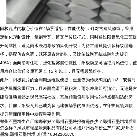
​ 阳极瓦片的核心价值在 “场景适配 + 性能优势”：针对古建筑修缮，采用
定制化形制设计，复刻青瓦、筒瓦等传统样式，同时通过阳极氧化工艺提
升耐腐性，避免雨水浸泡导致的风化开裂；为仿古建筑提供多样纹理选
择，搭配仿古色调，既还原古建韵味，又比传统陶瓦抗冻融能力提升
40%；面向沿海住宅，强化盐雾腐蚀抗性，阳极膜层可隔绝海风侵蚀，使
用寿命比普通金属瓦延长 15 年以上，且无需频繁维护。
​ 此外，阳极瓦片的全周期运维很便捷，重量仅为传统陶瓦的 1/3，安装时
减少屋面承重压力，且表面光滑不易积灰，雨水冲刷即可清洁。无论是古
建修复项目还是现代高端社区，其兼顾颜值与耐用性的特点都能适配需
求。目前，阳极瓦片已成为多元建筑场景的屋面优选，在守护建筑风貌、
提升屋面耐用性中发挥重要作用。
郑州石墨粉生产厂家哪家好？郑州石墨块报价是多少？郑州石墨坩埚质量
怎么样？凤城市瑞星炭素制品有限公司承接郑州石墨粉生产厂家,郑州石
墨块,郑州石墨坩埚,,电话:18842365878