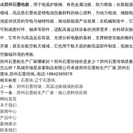
成
郑州石墨电极
，用于电弧炉炼钢、有色金属冶炼，助力熔炼；在新能源
领域，高品质石墨块是锂电池负极材料的核心原料，为动力电池、储能电
池提供优异的导电与储锂性能，推动新能源产业发展；在机械制造中，它
可制成密封环、轴承等部件，适配高速运转设备的润滑需求；在科研实验
中，它常作为高温反应容器、光谱分析电极的基材，支撑精密实验的顺利
开展；甚至在航空航天领域，它也用于航天器的耐高温部件制造，抵御太
空极端环境的考验。
郑州石墨粉生产厂家哪家好？郑州石墨块报价是多少？郑州石墨坩埚质量
怎么样？凤城市瑞星炭素制品有限公司承接郑州石墨粉生产厂家,郑州石
墨块,郑州石墨坩埚,,电话:18842365878
相关标签：
石墨块
,
辽宁石墨块
,
上一条：
郑州石墨坩埚：高温冶炼领域的容器
下一条：
郑州石墨粉生产厂家：核心原料供应商
网站首页
关于我们
新闻中心
产品中心
案例展示
联系我们